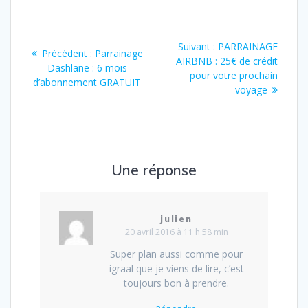
Navigation
Article
Suivant :
PARRAINAGE
Article
Précédent :
Parrainage
de
suivant
AIRBNB : 25€ de crédit
précédent
Dashlane : 6 mois
:
pour votre prochain
:
d’abonnement GRATUIT
l’article
voyage
Une réponse
julien
20 avril 2016 à 11 h 58 min
Super plan aussi comme pour
igraal que je viens de lire, c’est
toujours bon à prendre.