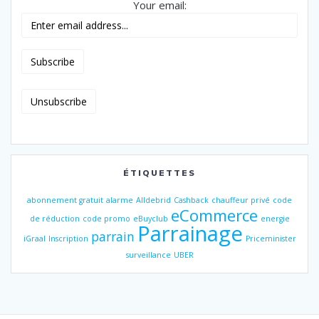
Your email:
ÉTIQUETTES
abonnement gratuit
alarme
Alldebrid
Cashback
chauffeur privé
code
eCommerce
de réduction
code promo
eBuyclub
energie
Parrainage
parrain
iGraal
Inscription
Priceminister
surveillance
UBER