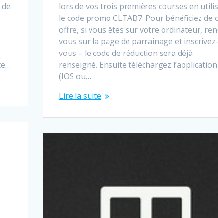
r de
lors de vos trois premières courses en utili
le code promo CLTAB7. Pour bénéficiez de c
offre, si vous êtes sur votre ordinateur, re
vous sur la page de parrainage et inscrivez
vous – le code de réduction sera déjà
te…
renseigné. Ensuite téléchargez l’application
(IOS ou…
Lire la suite