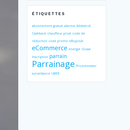
ÉTIQUETTES
abonnement gratuit
alarme
Alldebrid
Cashback
chauffeur privé
code de
réduction
code promo
eBuyclub
eCommerce
energie
iGraal
parrain
Inscription
Parrainage
Priceminister
surveillance
UBER