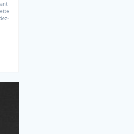
sant
ette
ndez-
-