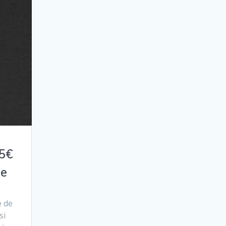
 5€
de
e de
si