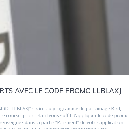
ERTS AVEC LE CODE PROMO LLBLAXJ
D “LLBLAXJ” Grâce au programme de parrainage Bird,
e course. pour cela, il vous suffit d’appliquer le code promo
 renseignez dans la partie “Paiement” de votre application.