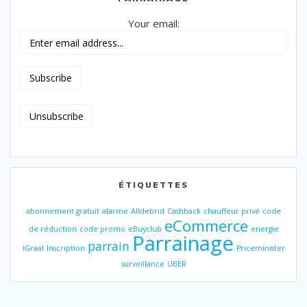
Your email:
ÉTIQUETTES
abonnement gratuit
alarme
Alldebrid
Cashback
chauffeur privé
code
eCommerce
de réduction
code promo
eBuyclub
energie
Parrainage
parrain
iGraal
Inscription
Priceminister
surveillance
UBER