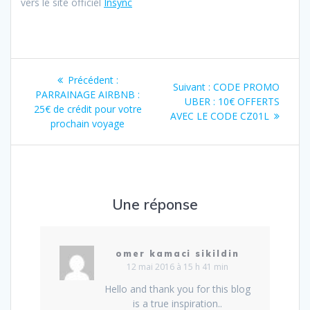
vers le site officiel
Insync
Navigation
Article
Précédent :
Article
Suivant :
CODE PROMO
de
précédent
PARRAINAGE AIRBNB :
suivant
UBER : 10€ OFFERTS
:
25€ de crédit pour votre
:
AVEC LE CODE CZ01L
l’article
prochain voyage
Une réponse
omer kamaci sikildin
12 mai 2016 à 15 h 41 min
Hello and thank you for this blog
is a true inspiration..