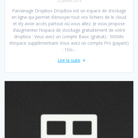
22 juillet 2014
Parrainage Dropbox DropBox est un espace de stockage
en ligne qui permet d’envoyer tout vos fichiers de le cloud
et d’y avoir accès partout où vous allez. Je vous propose
d’augmenter l’espace de stockage gratuitement de votre
dropbox : Vous avez un compte Basic (gratuit) : 500Mo
d’espace supplémentaire Vous avez un compte Pro (payant)
: 1Go…
Lire la suite