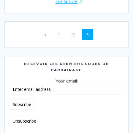
Lire la suite
Navigation
Page
Page
Page
1
2
3
au
sein
des
RECEVOIR LES DERNIERS CODES DE
PARRAINAGE
articles
Your email: